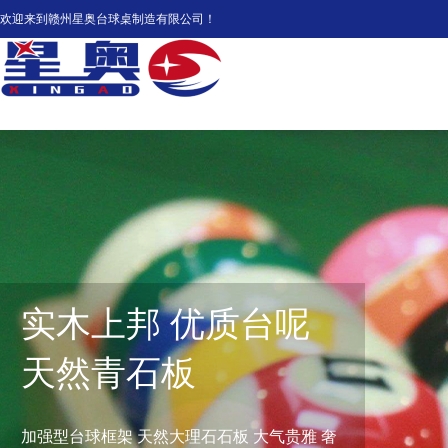
欢迎来到赣州星奥台球桌制造有限公司！
实木上邦 优质台呢
天然青石板
加强型台球框架 天然大理石石板 大气贵雅 奢